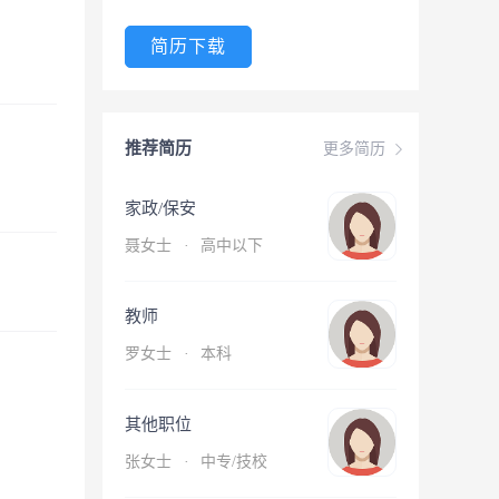
简历下载
推荐简历
更多简历
家政/保安
聂女士
·
高中以下
教师
罗女士
·
本科
其他职位
张女士
·
中专/技校